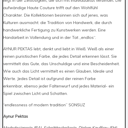
liegt in der Zeitlosigkeit, die sich mit Individualität verbindet. Die
aufwändige Haute Couture trifft auf den Wohlfühl
Charakter. Die Kollektionen besinnen sich auf jenes, was
Kulturen ausmacht: die Tradition von Handwerk, die durch
handwerkliche Fertigung zu Kunstwerken werden. Eine
Handarbeit in Vollendung und in der Tat „endlos“.
AYNUR PEKTAS lebt, denkt und liebt in Weiß. Weiß als einer
reinen puristischen Farbe, die jedes Detail erkennen lässt. Sie
vermittelt das Gute, das Unschuldige und eine Bescheidenheit.
Wie auch das Licht vermittelt es einen Glauben, Ideale und
Werte. Jedes Detail ist aufgrund der reinen Farbe
erkennbar, ebenso jeder Faltenwurf und jedes Material- ein
Spiel zwischen Licht und Schatten.
“endlessness of modern tradition” SONSUZ
Aynur Pektas
Modedesignerin (BA), Schnitttechnikerin, Diplom Kauffrau (FH)